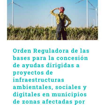
Orden Reguladora de las
bases para la concesión
de ayudas dirigidas a
proyectos de
infraestructuras
ambientales, sociales y
digitales en municipios
de zonas afectadas por