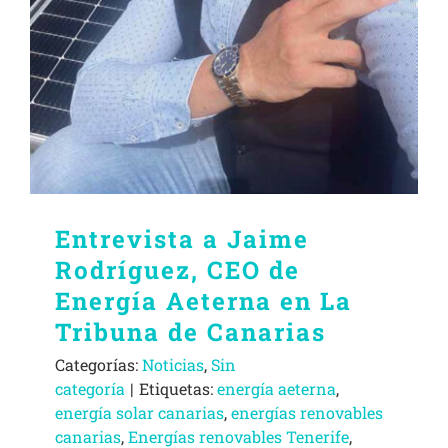
Entrevista a Jaime
Rodríguez, CEO de
Energía Aeterna en La
Tribuna de Canarias
Categorías:
Noticias
,
Sin
categoría
|
Etiquetas:
energía aeterna
,
energía solar canarias
,
energías renovables
canarias
,
Energías renovables Tenerife
,