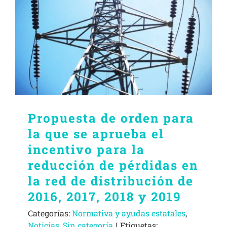
Propuesta de orden para
la que se aprueba el
incentivo para la
reducción de pérdidas en
la red de distribución de
2016, 2017, 2018 y 2019
Categorías:
Normativa y ayudas estatales
,
Noticias
,
Sin categoría
|
Etiquetas: