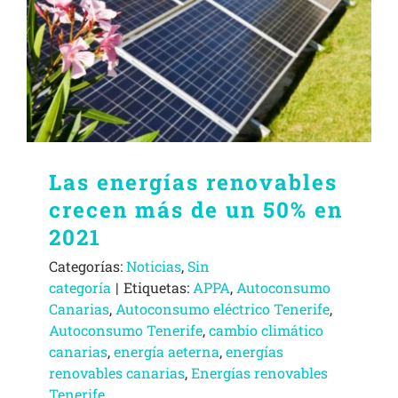
Las energías renovables
crecen más de un 50% en
2021
Categorías:
Noticias
,
Sin
categoría
|
Etiquetas:
APPA
,
Autoconsumo
Canarias
,
Autoconsumo eléctrico Tenerife
,
Autoconsumo Tenerife
,
cambio climático
canarias
,
energía aeterna
,
energías
renovables canarias
,
Energías renovables
Tenerife