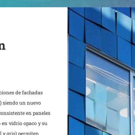
n
uciones de fachadas
s) siendo un nuevo
consistente en paneles
 en vidrio opaco y su
l y gris) permiten