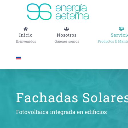
Saltar
al
contenido
Inicio
Nosotros
Servici
Bienvenidos
Quienes somos
Productos & Mant
Fachadas Solare
Fotovoltaica integrada en edificios