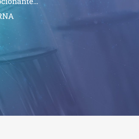
ocionante…
ERNA