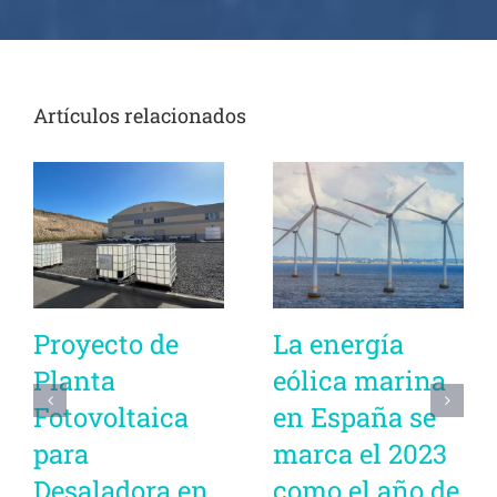
Artículos relacionados
Proyecto de
La energía
Planta
eólica marina
Fotovoltaica
en España se
para
marca el 2023
Desaladora en
como el año de