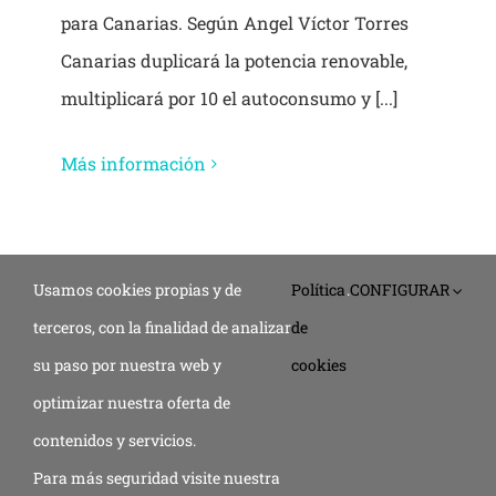
para Canarias. Según Angel Víctor Torres
Canarias duplicará la potencia renovable,
multiplicará por 10 el autoconsumo y [...]
Más información
Usamos cookies propias y de
Política
.
CONFIGURAR
terceros, con la finalidad de analizar
de
su paso por nuestra web y
cookies
© 2019 - 2026 •
Aviso legal
•
Política de privacidad
•
Política de
optimizar nuestra oferta de
cookies
•
Declaración de accesibilidad
• Diseño de
imagenia
contenidos y servicios.
Para más seguridad visite nuestra