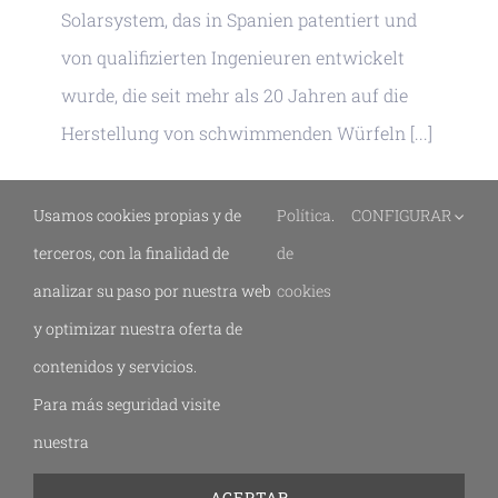
Solarsystem, das in Spanien patentiert und
von qualifizierten Ingenieuren entwickelt
wurde, die seit mehr als 20 Jahren auf die
Herstellung von schwimmenden Würfeln [...]
Read More
Usamos cookies propias y de
Política
.
CONFIGURAR
terceros, con la finalidad de
de
analizar su paso por nuestra web
cookies
y optimizar nuestra oferta de
contenidos y servicios.
Para más seguridad visite
© 2019 - 2026 -
Rechtliche Hinweise
-
Datenschutz
-
Cookie-
nuestra
Richtlinie
-
Erklärung zur Barrierefreiheit
-
Bildgestaltung
ACEPTAR