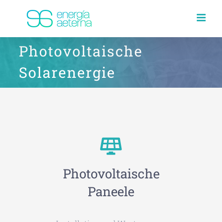
Skip
to
content
Photovoltaische
Solarenergie
Photovoltaische
Paneele