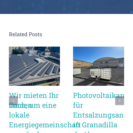
Related Posts
Wir mieten Ihr
Photovoltaikanla
sabkommen
Dach, um eine
für
lokale
Entsalzungsanlag
Energiegemeinschaft
in Granadilla