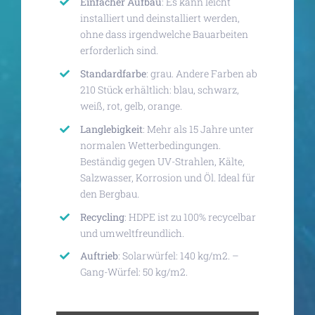
Einfacher Aufbau
: Es kann leicht
installiert und deinstalliert werden,
ohne dass irgendwelche Bauarbeiten
erforderlich sind.
Standardfarbe
: grau. Andere Farben ab
210 Stück erhältlich: blau, schwarz,
weiß, rot, gelb, orange.
Langlebigkeit
: Mehr als 15 Jahre unter
normalen Wetterbedingungen.
Beständig gegen UV-Strahlen, Kälte,
Salzwasser, Korrosion und Öl. Ideal für
den Bergbau.
Recycling
: HDPE ist zu 100% recycelbar
und umweltfreundlich.
Auftrieb
: Solarwürfel: 140 kg/m2. –
Gang-Würfel: 50 kg/m2.