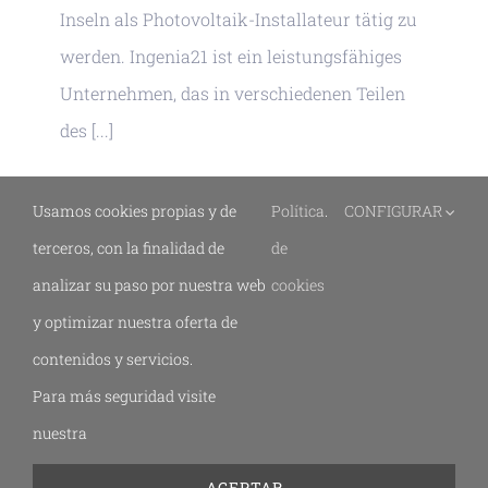
Inseln als Photovoltaik-Installateur tätig zu
werden. Ingenia21 ist ein leistungsfähiges
Unternehmen, das in verschiedenen Teilen
des [...]
Read More
Usamos cookies propias y de
Política
.
CONFIGURAR
terceros, con la finalidad de
de
analizar su paso por nuestra web
cookies
y optimizar nuestra oferta de
contenidos y servicios.
Para más seguridad visite
© 2019 - 2026 -
Rechtliche Hinweise
-
Datenschutz
-
Cookie-
nuestra
Richtlinie
-
Erklärung zur Barrierefreiheit
-
Bildgestaltung
ACEPTAR