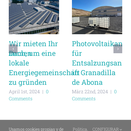
Wir mieten Ihr
Photovoltaikanla
sabkommen
Dach, um eine
für
lokale
Entsalzungsanlag
Energiegemeinschaft
in Granadilla
zu gründen
de Abona
April 1st, 2024
|
0
März 22nd, 2024
|
0
Comments
Comments
Usamos cookies propias y de
Política
.
CONFIGURAR