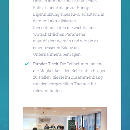
Umfeld anhand eines praktischen
Falles einer Anlage zur Energie-
Eigennutzung eines KMU erläutern, in
dem mit aktualisierten
Investitionsdaten die wichtigsten
wirtschaftlichen Parameter
quantifiziert werden und wie sie zu
einer besseren Bilanz des
Unternehmens beitragen.
Runder Tisch
: Die Teilnehmer haben
die Möglichkeit, den Referenten Fragen
zu stellen, die sie im Zusammenhang
mit den vorgestellten Themen für
relevant halten.