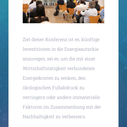
Ziel dieser Konferenz ist es, künftige
Investitionen in die Energieautarkie
anzuregen, sei es, um die mit einer
Wirtschaftstätigkeit verbundenen
Energiekosten zu senken, den
ökologischen Fußabdruck zu
verringern oder andere immaterielle
Faktoren im Zusammenhang mit der
Nachhaltigkeit zu verbessern.