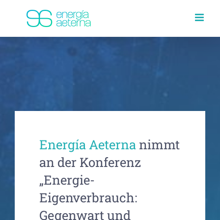
Skip
to
content
Energía Aeterna
nimmt
an der Konferenz
„Energie-
Eigenverbrauch:
Gegenwart und