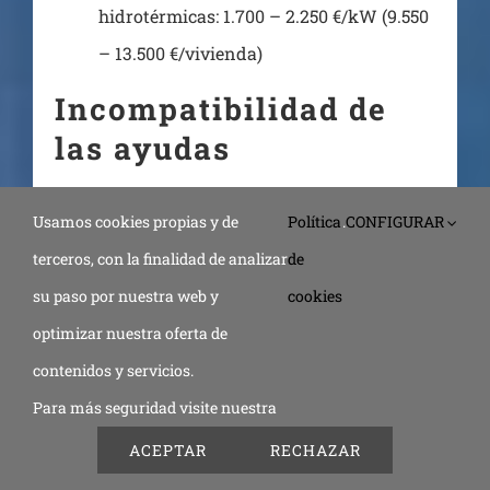
hidrotérmicas: 1.700 – 2.250 €/kW (9.550
– 13.500 €/vivienda)
Incompatibilidad de
las ayudas
Las ayudas de los programas de incentivos
Usamos cookies propias y de
Política
.
CONFIGURAR
que se aprueban por este real decreto
terceros, con la finalidad de analizar
de
serán
incompatibles con otras subvenciones o
su paso por nuestra web y
cookies
ayudas que pudieran concederse para la
optimizar nuestra oferta de
misma finalidad
, procedentes de cualesquiera
contenidos y servicios.
administraciones o entes públicos o privados,
Para más seguridad visite nuestra
nacionales, de la Unión Europea o de
ACEPTAR
RECHAZAR
organismos internacionales.