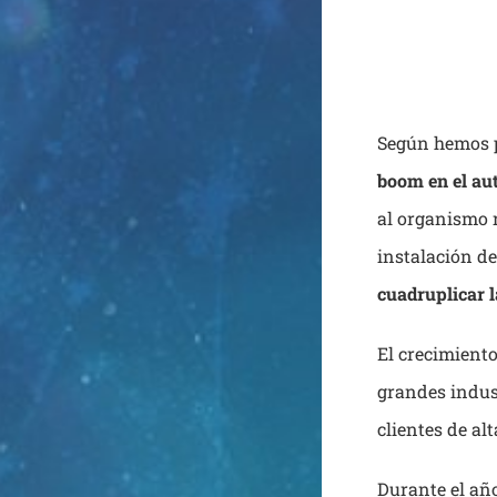
Según hemos p
boom en el au
al organismo 
instalación de
cuadruplicar l
El crecimiento
grandes indust
clientes de al
Durante el año