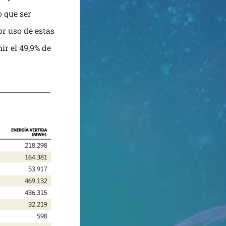
o que ser
r uso de estas
ir el 49,9% de