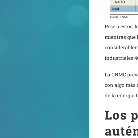
Pese a estos, 
mientras que 
considerablem
industriales 
La CNMC prevé
con algo más d
de la energía 
Los 
auté