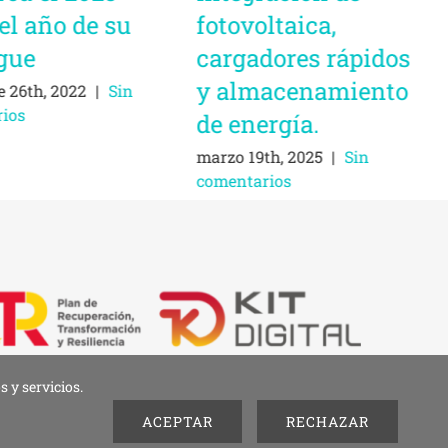
el año de su
fotovoltaica,
gue
cargadores rápidos
y almacenamiento
e 26th, 2022
|
Sin
ios
de energía.
marzo 19th, 2025
|
Sin
comentarios
 y servicios.
d
• Diseño de
imagenia
ACEPTAR
RECHAZAR