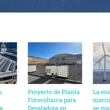
u
Proyecto de Planta
La ene
Fotovoltaica para
marin
a
Desaladora en
se ma