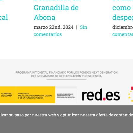
Granadilla de
como 
cal
Abona
despe
marzo 22nd, 2024
|
Sin
diciembr
comentarios
comentar
lizar su paso por nuestra web y optimizar nuestra oferta de contenidos
legal
•
Política de privacidad
•
Política de cookies
•
Declaración de accesibilida