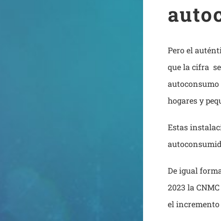
auto
Pero el autén
que la cifra s
autoconsumo en
hogares y peq
Estas instala
autoconsumid
De igual forma
2023 la CNMC 
el incremento 