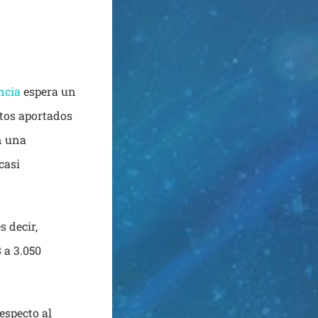
ncia
espera un
tos aportados
n una
casi
s decir,
 a 3.050
especto al