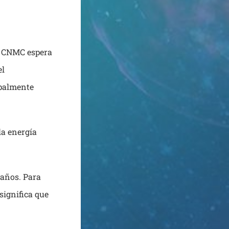
la CNMC espera
el
ipalmente
la energía
 años. Para
ignifica que