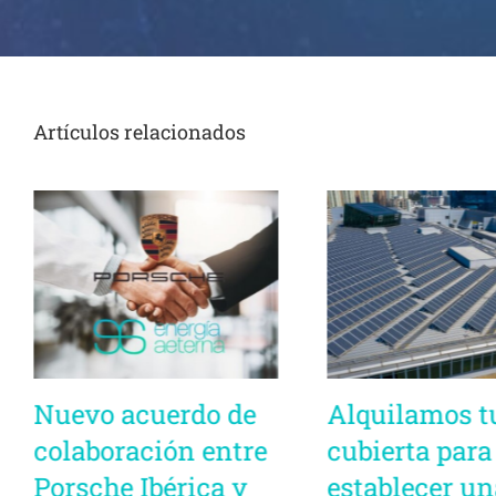
Artículos relacionados
Nuevo acuerdo de
Alquilamos t
colaboración entre
cubierta para
Porsche Ibérica y
establecer un