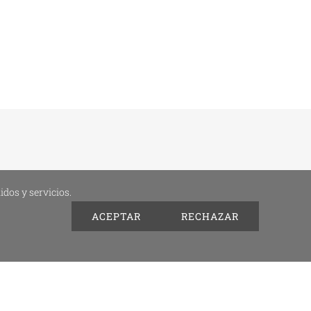
idos y servicios.
ACEPTAR
RECHAZAR
явление о доступности
- Дизайн
изображений