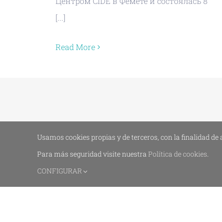
Центром CIDE в Фемете и состоялась 8
[...]
Read More
Usamos cookies propias y de terceros, con la finalidad de 
Para más seguridad visite nuestra
Política de cookies
.
CONFIGURAR
© 2019 - 2026 -
Юридическое уведомление
-
По