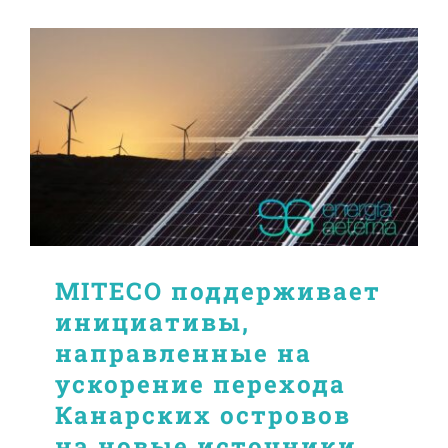
MITECO поддерживает
инициативы,
направленные на
ускорение перехода
Канарских островов
на новые источники