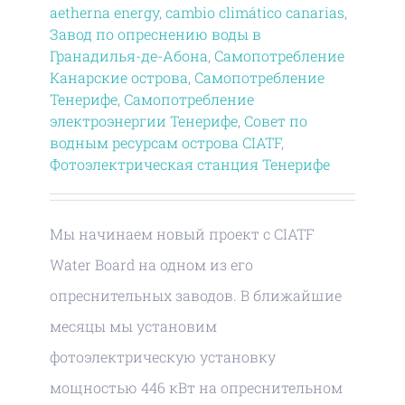
aetherna energy
,
cambio climático canarias
,
Завод по опреснению воды в
Гранадилья-де-Абона
,
Самопотребление
Канарские острова
,
Самопотребление
Тенерифе
,
Самопотребление
электроэнергии Тенерифе
,
Совет по
водным ресурсам острова CIATF
,
Фотоэлектрическая станция Тенерифе
Мы начинаем новый проект с CIATF
Water Board на одном из его
опреснительных заводов. В ближайшие
месяцы мы установим
фотоэлектрическую установку
мощностью 446 кВт на опреснительном