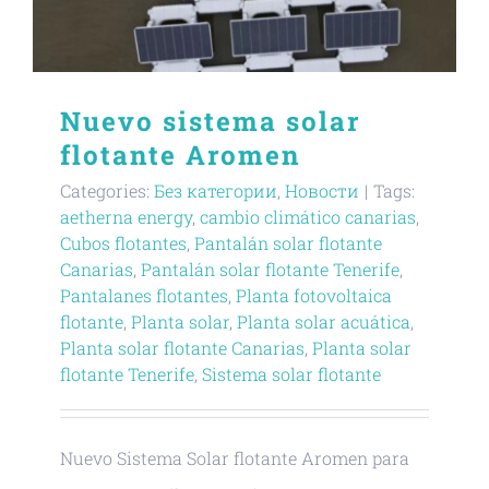
Nuevo sistema solar
flotante Aromen
Categories:
Без категории
,
Новости
|
Tags:
aetherna energy
,
cambio climático canarias
,
Cubos flotantes
,
Pantalán solar flotante
Canarias
,
Pantalán solar flotante Tenerife
,
Pantalanes flotantes
,
Planta fotovoltaica
flotante
,
Planta solar
,
Planta solar acuática
,
Planta solar flotante Canarias
,
Planta solar
flotante Tenerife
,
Sistema solar flotante
Nuevo Sistema Solar flotante Aromen para