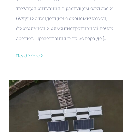
текущая ситуация в растущем секторе и
будущие тенденции с экономической,
фискальной и административной точек
зрения. Презентация г-на Эктора де [...]
Read More