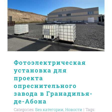
Фотоэлектрическая
установка для
проекта
опреснительного
завода в Гранадилья-
де-Абона
Categories:
Без категории
,
Новости
|
Tags: