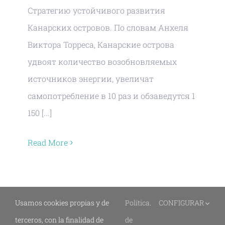
Стратегию устойчивого развития
Канарских островов. По словам Анхеля
Виктора Торреса, Канарские острова
удвоят количество возобновляемых
источников энергии, увеличат
самопотребление в 10 раз и обзаведутся 1
150 [...]
Read More
1
2
Next
Usamos cookies propias y de
Política
.
CONFIGURAR
terceros, con la finalidad de
de